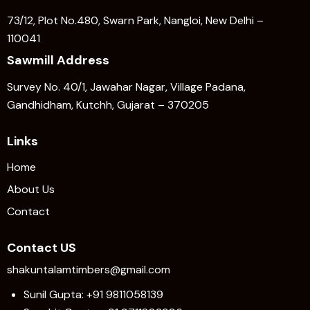
73/12, Plot No.480, Swarn Park, Nangloi, New Delhi –
110041
Sawmill Address
Survey No. 40/1, Jawahar Nagar, Village Padana,
Gandhidham, Kutchh, Gujarat – 370205
Links
Home
About Us
Contact
Contact US
shakuntalamtimbers@gmail.com
Sunil Gupta: +91 9811058139